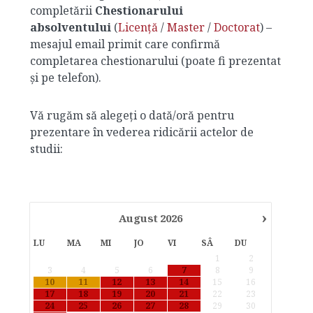
completării
Chestionarului
absolventului
(
Licență
/
Master
/
Doctorat
) –
mesajul email primit care confirmă
completarea chestionarului (poate fi prezentat
și pe telefon).
Vă rugăm să alegeţi o dată/oră pentru
prezentare în vederea ridicării actelor de
studii:
›
August
2026
LU
MA
MI
JO
VI
SÂ
DU
1
2
3
4
5
6
7
8
9
···
····
····
····
10
11
12
13
14
15
16
·
··
·
·
17
18
19
20
21
22
23
······
··
·
··
··
24
25
26
27
28
29
30